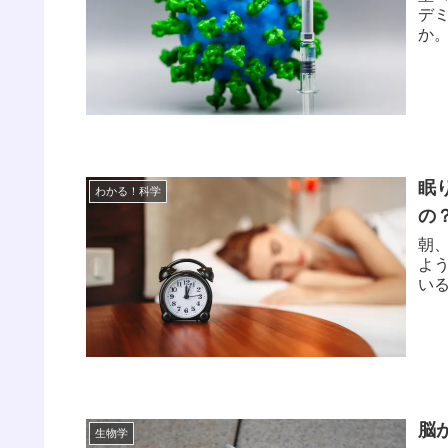
デ
か
眠
わかる！科学
の
朝
よ
い
脳
生物学