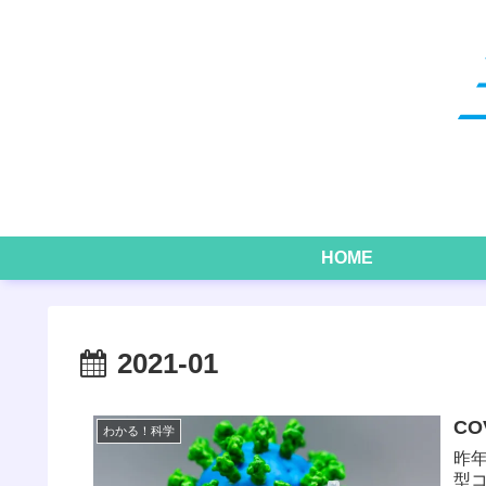
HOME
2021-01
C
わかる！科学
昨
型コ