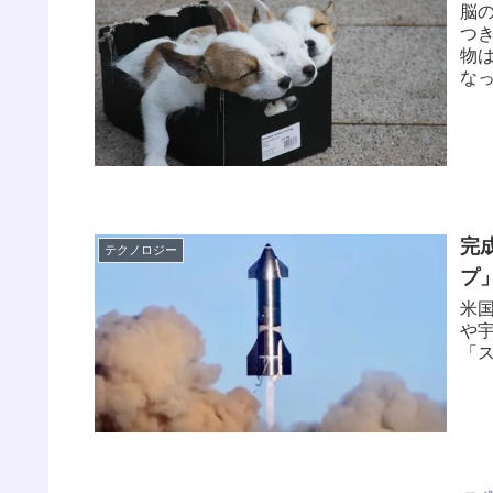
脳
つ
物
な
完
テクノロジー
プ
米
や
「