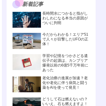
新着記事
長時間水につかると指がし
わしわになる本当の原因が
ついに判明
今だからわかる！エリア51
で人々が目撃したUFOの正
体！
学習や記憶をつかさどる遺
伝子の起源は、カンブリア
爆発以前の6億5千万年前に
あった
老化治療の進展が加速？老
化や老化に伴う病気と闘う
薬をAIを使って発見！
どうして石は燃えないの？
いいえ、石も燃えますよ！