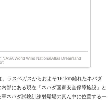
in NASA World Wind NationalAtlas Dreamland
ort
、ラスベガスからおよそ161km離れたネバダ
の内部にある現在「ネバダ国家安全保障施設」と
空軍ネバダ試験訓練射爆場の真ん中に位置する一
家安全保障施設内部の領域として地図に載ってい
の飛行場はホーミー空港と呼ばれていて、施設全
ることが多いです。グルーム湖は塩原で、干上が