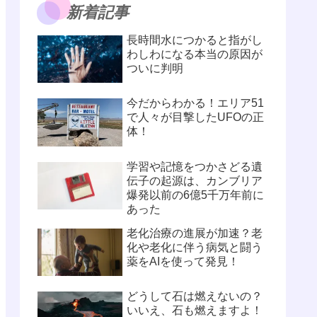
新着記事
長時間水につかると指がし
わしわになる本当の原因が
ついに判明
今だからわかる！エリア51
で人々が目撃したUFOの正
体！
学習や記憶をつかさどる遺
伝子の起源は、カンブリア
爆発以前の6億5千万年前に
あった
老化治療の進展が加速？老
化や老化に伴う病気と闘う
薬をAIを使って発見！
どうして石は燃えないの？
いいえ、石も燃えますよ！