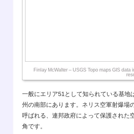
Finlay McWalter – USGS Topo maps GIS data 
res
一般にエリア51として知られている基地は
州の南部にあります。ネリス空軍射爆場
呼ばれる、連邦政府によって保護された
角です。
政府が秘密の作戦を行っているネバダ国
る名前がエリア51なのです。エリア51
体はグルーム湖として引き合いに出され
った湖であり空港に隣接しています。