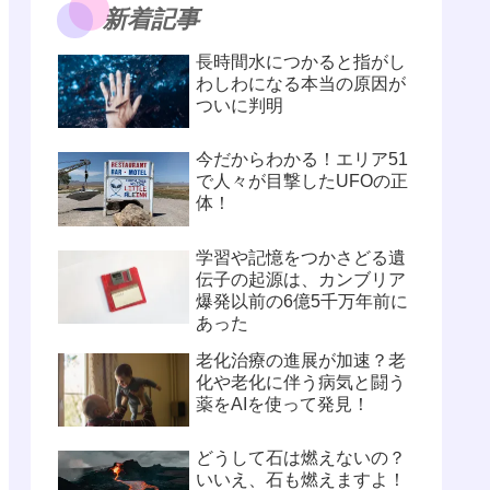
新着記事
長時間水につかると指がし
わしわになる本当の原因が
ついに判明
今だからわかる！エリア51
で人々が目撃したUFOの正
体！
学習や記憶をつかさどる遺
伝子の起源は、カンブリア
爆発以前の6億5千万年前に
あった
老化治療の進展が加速？老
化や老化に伴う病気と闘う
薬をAIを使って発見！
どうして石は燃えないの？
いいえ、石も燃えますよ！