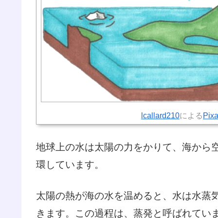
lcallard210
による
Pix
地球上の水は太陽の力をかりて、海から
環しています。
太陽の熱が海の水を温めると、水は水蒸
きます。この過程は、蒸発と呼ばれてい