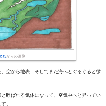
abay
からの画像
空、空から地表、そしてまた海へとぐるぐると循
気と呼ばれる気体になって、空気中へと昇ってい
ます。