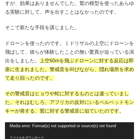
すが、効果はありませんでした。鷲の模型を使ったあらゆ
る実験に対して、声を出すことはなかったのです。
そこで新たな手段を講じました。
ドローンを使ったのです。ミドリザルの上空にドローンを
飛ばして、彼らが体験したことの無い驚異が迫っている演
出をしました。
上空60mを飛ぶドローンに対する反応は即
座に生まれました。警戒音を叫びながら、隠れ場所を求め
て走り回ったのです。
その警戒音はヒョウや蛇に対するものとは違っていまし
た。それはむしろ、アフリカの反対にいるベルベットモン
キーが発する、鷲に対する警戒音に似ていたのです
。
動
Media error: Format(s) not supported or source(s) not found
画
ファイルをダウンロード: