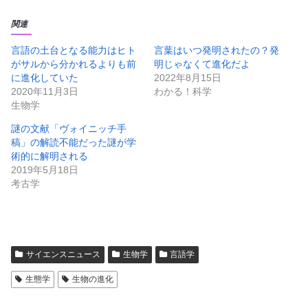
し
b
て
o
T
o
関連
w
k
i
で
t
共
言語の土台となる能力はヒト
言葉はいつ発明されたの？発
t
有
がサルから分かれるよりも前
明じゃなくて進化だよ
e
す
r
る
に進化していた
2022年8月15日
で
に
共
は
2020年11月3日
わかる！科学
有
ク
生物学
(
リ
新
ッ
し
ク
謎の文献「ヴォイニッチ手
い
し
ウ
て
稿」の解読不能だった謎が学
ィ
く
ン
だ
術的に解明される
ド
さ
2019年5月18日
ウ
い
で
(
考古学
開
新
き
し
ま
い
す
ウ
)
ィ
ン
ド
ウ
で
サイエンスニュース
生物学
言語学
開
き
ま
生態学
生物の進化
す
)