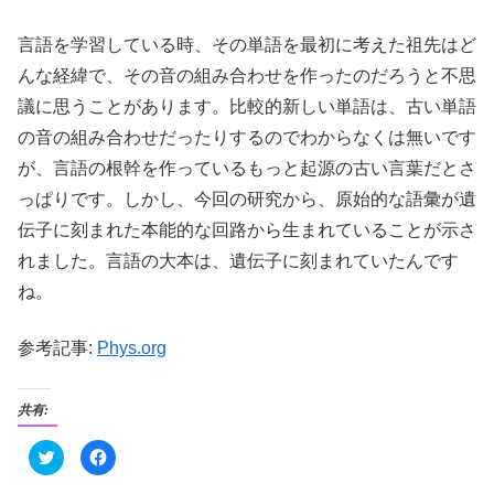
言語を学習している時、その単語を最初に考えた祖先はど
んな経緯で、その音の組み合わせを作ったのだろうと不思
議に思うことがあります。比較的新しい単語は、古い単語
の音の組み合わせだったりするのでわからなくは無いです
が、言語の根幹を作っているもっと起源の古い言葉だとさ
っぱりです。しかし、今回の研究から、原始的な語彙が遺
伝子に刻まれた本能的な回路から生まれていることが示さ
れました。言語の大本は、遺伝子に刻まれていたんです
ね。
参考記事:
Phys.org
共有:
ク
F
リ
a
ッ
c
ク
e