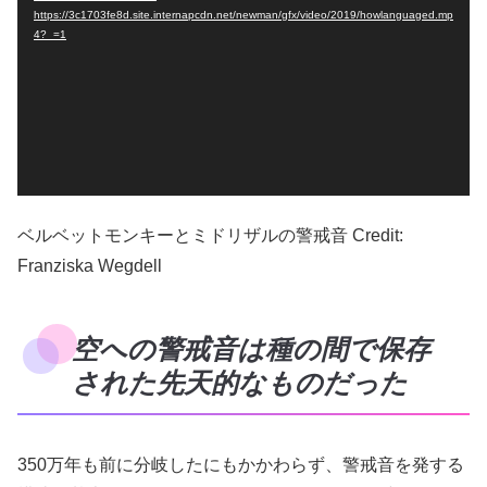
プ
https://3c1703fe8d.site.internapcdn.net/newman/gfx/video/2019/howlanguaged.mp
4?_=1
レ
ー
ヤ
ー
ベルベットモンキーとミドリザルの警戒音 Credit:
Franziska Wegdell
空への警戒音は種の間で保存
された先天的なものだった
350万年も前に分岐したにもかかわらず、警戒音を発する