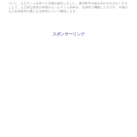
ついに、人工ゲノムを持った生物が誕生しました。遺伝暗号の組み合わせを少なくする
ことで、人工的な改良の余地をもったゲノムDNAが、生体内で機能したのです。今後の
人工生命研究の礎となる研究について解説します。
スポンサーリンク