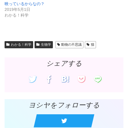
し
ク
映っているからなの？
い
し
ウ
て
2019年5月1日
ィ
く
ン
だ
わかる！科学
ド
さ
ウ
い
で
(
開
新
き
し
ま
い
す
ウ
)
ィ
わかる！科学
生物学
動物の不思議
猫
ン
ド
ウ
で
開
シェアする
き
ま
す
)
ヨシヤをフォローする