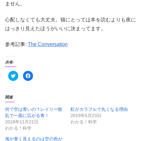
ません。
心配しなくても大丈夫。猫にとっては本を読むよりも夜に
はっきり見えたほうがいいに決まってます。
参考記事:
The Conversation
共有:
ク
F
リ
a
ッ
c
ク
e
し
b
て
o
T
o
関連
w
k
i
で
t
共
何で空は青いの？レイリー散
虹がカラフルで丸くなる理由
t
有
乱で一面に広がる青！
2019年5月23日
e
す
r
る
2018年11月21日
わかる！科学
で
に
共
は
わかる！科学
有
ク
(
リ
新
ッ
海が青く見えるのは空の色が