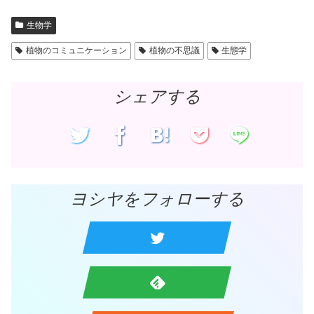
ン
ド
ウ
で
生物学
開
き
ま
植物のコミュニケーション
植物の不思議
生態学
す
)
シェアする
ヨシヤをフォローする