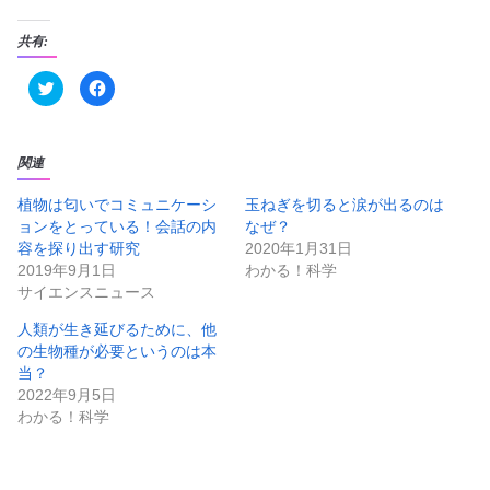
共有:
ク
F
リ
a
ッ
c
ク
e
し
b
て
o
T
o
関連
w
k
i
で
t
共
植物は匂いでコミュニケーシ
玉ねぎを切ると涙が出るのは
t
有
ョンをとっている！会話の内
なぜ？
e
す
r
る
容を探り出す研究
2020年1月31日
で
に
共
は
2019年9月1日
わかる！科学
有
ク
サイエンスニュース
(
リ
新
ッ
し
ク
人類が生き延びるために、他
い
し
ウ
て
の生物種が必要というのは本
ィ
く
ン
だ
当？
ド
さ
2022年9月5日
ウ
い
で
(
わかる！科学
開
新
き
し
ま
い
す
ウ
)
ィ