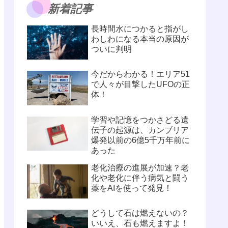
新着記事
長時間水につかると指がし
わしわになる本当の原因が
ついに判明
今だからわかる！エリア51
で人々が目撃したUFOの正
体！
学習や記憶をつかさどる遺
伝子の起源は、カンブリア
爆発以前の6億5千万年前に
あった
老化治療の進展が加速？老
化や老化に伴う病気と闘う
薬をAIを使って発見！
どうして石は燃えないの？
いいえ、石も燃えますよ！