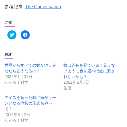
参考記事:
The Conversation
共有:
ク
F
リ
a
ッ
c
ク
e
し
b
て
o
T
o
関連
w
k
i
で
t
共
世界からすべての蚊が消え失
蚊は赤色を見ている！見えな
t
有
せたらどうなるの？
いように色を選べば蚊に刺さ
e
す
r
る
2022年1月31日
れないかも？
で
に
共
は
わかる！科学
2022年2月7日
有
ク
生活
(
リ
新
ッ
し
ク
アイスを食べた時に頭がキー
い
し
ウ
て
ンとなる症状の正式名称っ
ィ
く
ン
だ
て？
ド
さ
2019年6月2日
ウ
い
で
(
わかる！科学
開
新
き
し