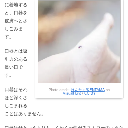
に着地する
と、口器を
皮膚へとさ
しこみま
す。
口器とは吸
引力のある
長い口で
す。
口器はそれ
Photo credit:
けんたま/KENTAMA
on
VisualHunt
/
CC BY
ほど深くさ
しこまれる
ことはありません。
口器は針というよりも、くねくね曲がるストローのような