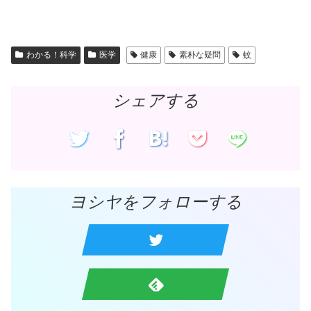
ま
い
す
ウ
)
ィ
ン
ド
ウ
で
わかる！科学
医学
健康
素朴な疑問
蚊
開
き
ま
す
)
シェアする
ヨシヤをフォローする