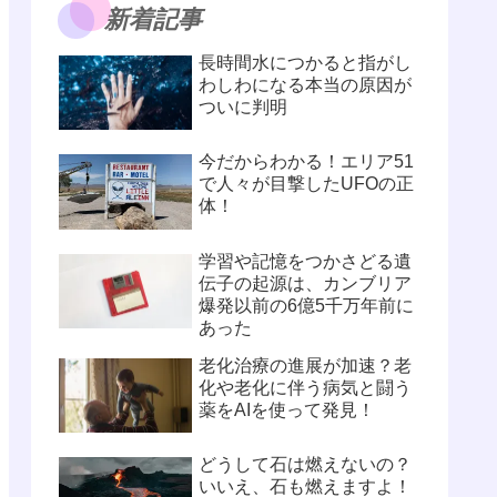
新着記事
長時間水につかると指がし
わしわになる本当の原因が
ついに判明
今だからわかる！エリア51
で人々が目撃したUFOの正
体！
学習や記憶をつかさどる遺
伝子の起源は、カンブリア
爆発以前の6億5千万年前に
あった
老化治療の進展が加速？老
化や老化に伴う病気と闘う
薬をAIを使って発見！
どうして石は燃えないの？
いいえ、石も燃えますよ！