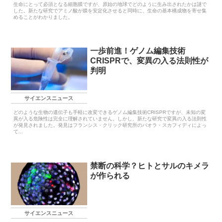
生命にとって必須となる細胞膜ですが、原始の地球でどのように生み出されたかは謎で
した。新たな研究でアミノ酸が膜を安定化させると同時に、生命の基本構成物を寄せ集
めることがわかりました。
一歩前進！ゲノム編集技術
CRISPRで、変異の入る法則性が
判明
サイエンスニュース
どのような生物の遺伝子も手軽に改変できるゲノム編集技術CRISPRですが、未知の変
異が入る危険性は完全に理解されていません。しかし、新たな研究で変異の入る法則性
が発見されました。発見はフランシス・クリック研究所のパオラ・スカフィディによっ
て...
禁断の科学？ヒトとサルのキメラ
が作られる
サイエンスニュース