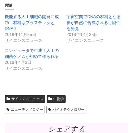
て
o
T
o
関連
w
k
i
で
t
共
機能する人工細胞の開発に成
宇宙空間でDNAの材料となる
t
有
功！材料はプラスチックと
糖が自然に合成される可能性
e
す
r
る
DNA？
を発見
で
に
共
は
2018年11月25日
2018年12月25日
有
ク
サイエンスニュース
サイエンスニュース
(
リ
新
ッ
し
ク
コンピュータで生成！人工の
い
し
ウ
て
細菌ゲノムが初めて作られる
ィ
く
ン
だ
2019年4月3日
ド
さ
サイエンスニュース
ウ
い
で
(
開
新
き
し
ま
い
す
ウ
)
ィ
ン
ド
サイエンスニュース
生物学
ウ
で
開
ニューテクノロジー
バイオテクノロジー
き
ま
す
)
シェアする