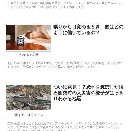
サルの初期胚にヒトの万能細胞を移植することで、ヒトとサルのキメラ胚が作られ、ペ
トリ皿の上で最大20日の間生存させることに成功しました。
眠りから目覚めるとき、脳はどの
ように働いているの？
わかる！科学
朝、私達は睡眠から目覚めますが、その時、私達の脳はどのような働きをしているので
しょうか。目覚めをつかさどっている脳の領域はあるのでしょうか。
ついに発見！？恐竜を滅ぼした隕
石衝突時の大災害の様子がはっき
りわかる地層
サイエンスニュース
恐竜絶滅の謎にせまる大発見です。アメリカのノースダコタで、恐竜絶滅の原因となっ
た隕石衝突直後に起きた大災害の証拠となる地層とたくさんの化石が発見されました。
どのような状態で見つかったのでしょうか？