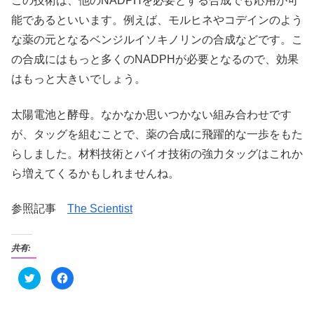
この技術は、他のNADPHを必要とする合成でも応用が可
能であるといいます。例えば、モルヒネやコデインのよう
な薬の元となるベンジルイソキノリンの合成などです。こ
の合成にはもっと多くのNADPHが必要となるので、効果
はもっと大きいでしょう。
太陽電池と酵母。なかなか思いつかない組み合わせです
が、タッグを組むことで、薬の合成に飛躍的な一歩をもた
らしました。材料技術とバイオ技術の強力タッグはこれか
ら増えてくるかもしれませんね。
参照記事
The Scientist
共有:
ク
F
リ
a
ッ
c
ク
e
し
b