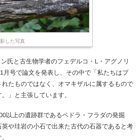
影した写真
リン氏と古生物学者のフェデルコ・L・アグノリ
e」11月号で論文を発表し、その中で「私たちはブ
されたものではなく、オマキザルに属するもので
す。」と主張しています。
00以上の遺跡群であるペドラ・フラダの発掘
石英や珪岩の小石で出来た古代の石器であると考
す。