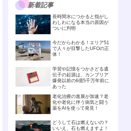
新着記事
長時間水につかると指がし
わしわになる本当の原因が
ついに判明
今だからわかる！エリア51
で人々が目撃したUFOの正
体！
学習や記憶をつかさどる遺
伝子の起源は、カンブリア
爆発以前の6億5千万年前に
あった
老化治療の進展が加速？老
化や老化に伴う病気と闘う
薬をAIを使って発見！
どうして石は燃えないの？
いいえ、石も燃えますよ！