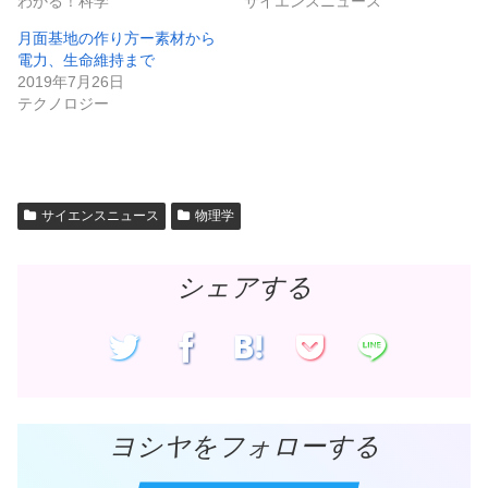
わかる！科学
サイエンスニュース
(
リ
新
ッ
し
ク
月面基地の作り方ー素材から
い
し
ウ
て
電力、生命維持まで
ィ
く
ン
だ
2019年7月26日
ド
さ
テクノロジー
ウ
い
で
(
開
新
き
し
ま
い
す
ウ
)
ィ
ン
ド
サイエンスニュース
物理学
ウ
で
開
き
ま
シェアする
す
)
ヨシヤをフォローする