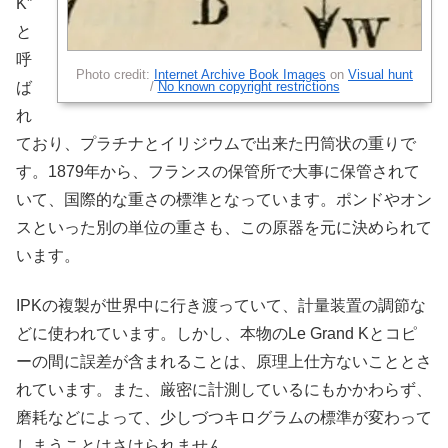
K”
と
呼
Photo credit:
Internet Archive Book Images
on
Visual hunt
/
No known copyright restrictions
ば
れ
ており、プラチナとイリジウムで出来た円筒状の重りで
す。1879年から、フランスの保管所で大事に保管されて
いて、国際的な重さの標準となっています。ポンドやオン
スといった別の単位の重さも、この原器を元に決められて
います。
IPKの複製が世界中に行き渡っていて、計量装置の調節な
どに使われています。しかし、本物のLe Grand Kとコピ
ーの間に誤差が含まれることは、原理上仕方ないこととさ
れています。また、厳密に計測しているにもかかわらず、
磨耗などによって、少しづつキログラムの標準が変わって
しまうことはさけられません。