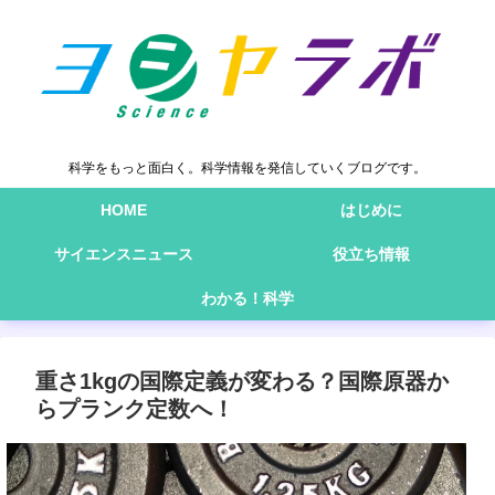
科学をもっと面白く。科学情報を発信していくブログです。
HOME
はじめに
サイエンスニュース
役立ち情報
わかる！科学
重さ1kgの国際定義が変わる？国際原器か
らプランク定数へ！