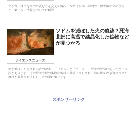
空が青い理由を光の性質などを交えて解説。夕焼けが赤い理由や、他天体の空の色な
ど、気になる情報もついでに解説。
ソドムを滅ぼした火の痕跡？死海
北部に高温で結晶化した鉱物など
が見つかる
サイエンスニュース
神が滅ぼしたとされる古の都市、「ソドム」と「ゴモラ。」死海の近辺にあったという
説があります。その死海北部の多数の地域で高温にさらされ、強い風で吹き飛ばされた
痕跡が発見されました。古の謎に迫ります。
スポンサーリンク