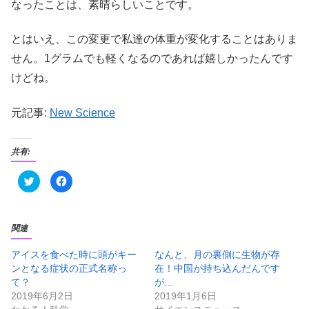
なったことは、素晴らしいことです。
とはいえ、この変更で私達の体重が変化することはありま
せん。1グラムでも軽くなるのであれば嬉しかったんです
けどね。
元記事:
New Science
共有:
ク
F
リ
a
ッ
c
ク
e
し
b
て
o
T
o
関連
w
k
i
で
t
共
アイスを食べた時に頭がキー
なんと、月の裏側に生物が存
t
有
ンとなる症状の正式名称っ
在！中国が持ち込んだんです
e
す
r
る
て？
が…
で
に
共
は
2019年6月2日
2019年1月6日
有
ク