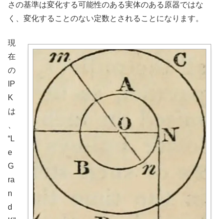
さの基準は変化する可能性のある実体のある原器ではな
く、変化することのない定数とされることになります。
現
在
の
IP
K
は
、
“L
e
G
ra
n
d