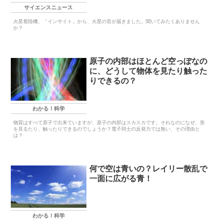
サイエンスニュース
火星着陸機、「インサイト」から、火星の音が届きました。聞いてみたくありません
か？
原子の内部はほとんど空っぽなの
に、どうして物体を見たり触った
りできるの？
わかる！科学
物質はすべて原子で出来ていますが、原子の内部はスカスカです。それなのになぜ、形
を見るたり、触ったりできるのでしょうか？電子同士の反発力では無い、その理由と
は？
何で空は青いの？レイリー散乱で
一面に広がる青！
わかる！科学