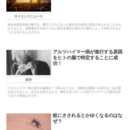
サイエンスニュース
統合失調症患者の脳では、概日リズムに沿った遺伝子の発現に変化が見られることがわ
かりました。原因遺伝子が定かでない統合失調症が遺伝子の働きによって説明できるよ
うになるかもしれません。
アルツハイマー病が進行する原因
をヒトの脳で特定することに成
功！
医学
アルツハイマー病の進行の秘密が一つ明らかになり、治療法の開発への新たな一歩が踏
み出されました。広がりを抑えるより、毒性を持つタンパク質アグリゲートの悪化を防
ぐほうが有効なのです。
蚊にさされるとかゆくなるのはな
ぜ？