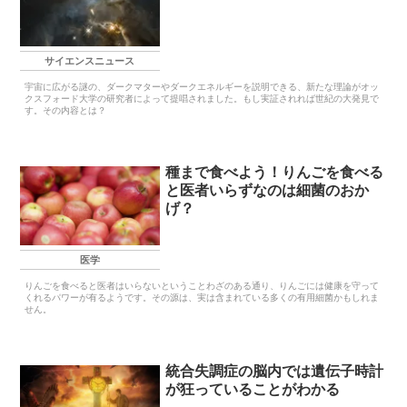
サイエンスニュース
宇宙に広がる謎の、ダークマターやダークエネルギーを説明できる、新たな理論がオッ
クスフォード大学の研究者によって提唱されました。もし実証されれば世紀の大発見で
す。その内容とは？
種まで食べよう！りんごを食べる
と医者いらずなのは細菌のおか
げ？
医学
りんごを食べると医者はいらないということわざのある通り、りんごには健康を守って
くれるパワーが有るようです。その源は、実は含まれている多くの有用細菌かもしれま
せん。
統合失調症の脳内では遺伝子時計
が狂っていることがわかる