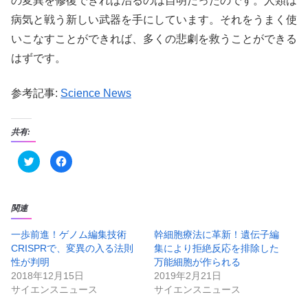
の変異を修復できれば治るのは自明だったのです。人類は
病気と戦う新しい武器を手にしています。それをうまく使
いこなすことができれば、多くの悲劇を救うことができる
はずです。
参考記事:
Science News
共有:
ク
F
リ
a
ッ
c
ク
e
し
b
て
o
T
o
関連
w
k
i
で
t
共
一歩前進！ゲノム編集技術
幹細胞療法に革新！遺伝子編
t
有
CRISPRで、変異の入る法則
集により拒絶反応を排除した
e
す
r
る
性が判明
万能細胞が作られる
で
に
共
は
2018年12月15日
2019年2月21日
有
ク
サイエンスニュース
サイエンスニュース
(
リ
新
ッ
し
ク