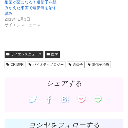
細菌が薬になる！遺伝子を組
い
し
ウ
て
みかえた細菌で遺伝病を治す
ィ
く
ン
だ
試み
ド
さ
2019年1月3日
ウ
い
で
(
サイエンスニュース
開
新
き
し
ま
い
す
ウ
)
ィ
ン
ド
ウ
で
サイエンスニュース
医学
開
き
ま
CRISPR
バイオテクノロジー
遺伝子
遺伝子治療
す
)
シェアする
ヨシヤをフォローする