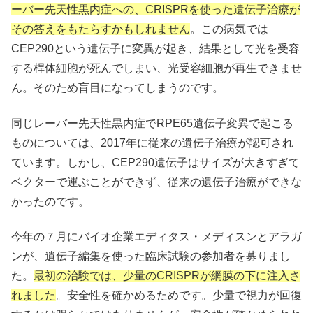
ーバー先天性黒内症への、CRISPRを使った遺伝子治療が
その答えをもたらすかもしれません
。この病気では
CEP290という遺伝子に変異が起き、結果として光を受容
する桿体細胞が死んでしまい、光受容細胞が再生できませ
ん。そのため盲目になってしまうのです。
同じレーバー先天性黒内症でRPE65遺伝子変異で起こる
ものについては、2017年に従来の遺伝子治療が認可され
ています。しかし、CEP290遺伝子はサイズが大きすぎて
ベクターで運ぶことができず、従来の遺伝子治療ができな
かったのです。
今年の７月にバイオ企業エディタス・メディスンとアラガ
ンが、遺伝子編集を使った臨床試験の参加者を募りまし
た。
最初の治験では、少量のCRISPRが網膜の下に注入さ
れました
。安全性を確かめるためです。少量で視力が回復