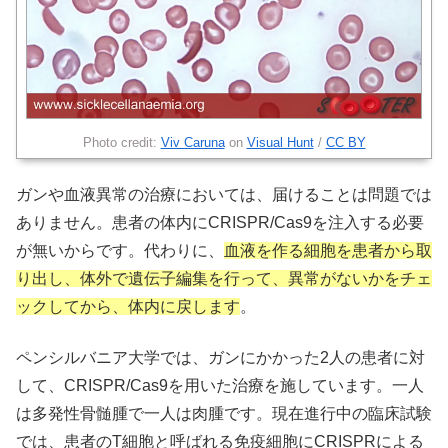
Photo credit:
Viv Caruna
on
Visual Hunt
/
CC BY
ガンや血液異常の治療においては、届けることは問題では
ありません。患者の体内にCRISPR/Cas9を注入する必要
が無いからです。代わりに、
血液を作る細胞を患者から取
り出し、体外で遺伝子編集を行って、異常がないかをチェ
ックしてから、体内に戻します
。
ペンシルバニア大学では、ガンにかかった2人の患者に対
して、CRISPR/Cas9を用いた治療を施しています。一人
は多発性骨髄腫で一人は肉腫です。現在進行中の臨床試験
では、患者のT細胞と呼ばれる免疫細胞にCRISPRによる