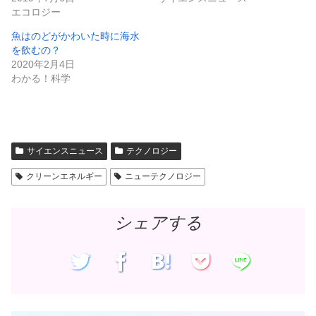
有
ク
エコロジー
(
リ
新
ッ
し
ク
魚はのどがかわいた時に海水
い
し
ウ
て
を飲むの？
ィ
く
ン
だ
2020年2月4日
ド
さ
わかる！科学
ウ
い
で
(
開
新
き
し
ま
い
す
ウ
)
ィ
ン
ド
サイエンスニュース
テクノロジー
ウ
で
開
クリーンエネルギー
ニューテクノロジー
き
ま
す
)
シェアする