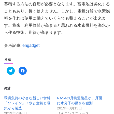
蓄積する方法の併用が必要となります。蓄電池は劣化する
こともあり、長く使えません。しかし、電気分解で水素燃
料を作れば使用に備えていくらでも蓄えることが出来ま
す。将来、利用価値が高まると思われる水素燃料を海水か
ら作る技術。期待が高まります。
参考記事:
engadget
共有:
ク
F
リ
a
ッ
c
ク
e
し
b
て
o
T
o
関連
w
k
i
で
t
共
環境負荷の小さな新しい食料
NASAの月軌道衛星が、月面
t
有
「ソレイン」！水と空気と電
に水分子の動きを観測
e
す
r
る
気から製造
2019年3月13日
で
に
共
は
2019年7月6日
サイエンスニュース