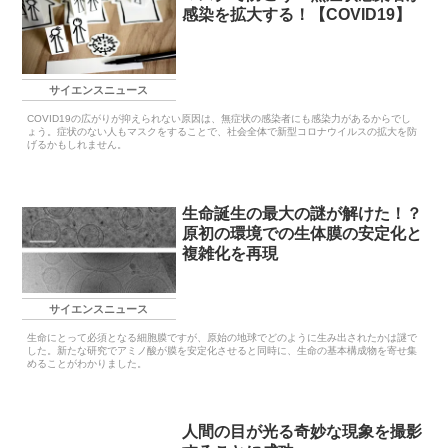
感染を拡大する！【COVID19】
サイエンスニュース
COVID19の広がりが抑えられない原因は、無症状の感染者にも感染力があるからでし
ょう。症状のない人もマスクをすることで、社会全体で新型コロナウイルスの拡大を防
げるかもしれません。
生命誕生の最大の謎が解けた！？
原初の環境での生体膜の安定化と
複雑化を再現
サイエンスニュース
生命にとって必須となる細胞膜ですが、原始の地球でどのように生み出されたかは謎で
した。新たな研究でアミノ酸が膜を安定化させると同時に、生命の基本構成物を寄せ集
めることがわかりました。
人間の目が光る奇妙な現象を撮影