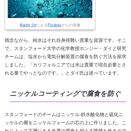
Martin Str
による
Pixabay
からの画像
残念ながら、純水はそれ自身得難い貴重な資源です。そこ
で、スタンフォード大学の化学教授ホンジー・ダイと研究
チームは、塩水から電気分解装置の腐食を防ぐ方法を探求
しました。「カリフォルニアでは水は貴重で現在必要とさ
れる量でやっとなのです。」とダイ氏は述べています。
ニッケルコーティングで腐食を防ぐ
スタンフォードのチームはニッケル-鉄水酸化物と硫化ニ
ッケルの層をニッケルフォームの芯の上に作りました。こ
れによって下層にある金属の腐食を抑える障壁を作るので