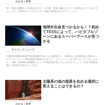
わかる！科学
朝、私達は睡眠から目覚めますが、その時、私達の脳はどのような働きをしているので
しょうか。目覚めをつかさどっている脳の領域はあるのでしょうか。
地球外生命見つかるかも！？初め
てTESSによって、ハビタブルゾ
ーンにあるスーパーアースが見つ
かる
サイエンスニュース
太陽系外惑星探索用宇宙望遠鏡TESSによる観測から、太陽系から比較的近い恒星のハ
ビタブルゾーンに系外惑星が発見されました。トランジット法で見つかっていることか
ら、今後、高性能の望遠鏡によって大気組成が明らかにされるでしょう。生命の兆候を
調べる絶好の天体となります。
太陽系の他の惑星を住める場所に
変えることはできるの？
わかる！科学