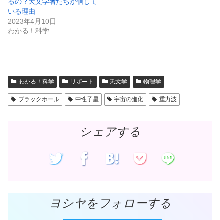
るの？天文学者たちが信じて
ィ
く
ン
だ
いる理由
ド
さ
2023年4月10日
ウ
い
で
(
わかる！科学
開
新
き
し
ま
い
す
ウ
)
ィ
ン
ド
ウ
で
わかる！科学
リポート
天文学
物理学
開
き
ま
ブラックホール
中性子星
宇宙の進化
重力波
す
)
シェアする
ヨシヤをフォローする