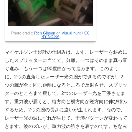
Photo credit:
Rich Gibson
on
Visual hunt
/
CC
BY-NC-SA
マイケルソン干渉計の仕組みは、まず、レーザーを斜めに
したスプリッターに当てて、分離。一つはそのまま真っ直
ぐ進み、もう一つは90度曲がって進みます。このよう
に、2つの直角したレーザー光の腕ができるのですが、2
つの腕が全く同じ距離になるところで反射させ、スプリッ
ターのところまで戻して、2つのレーザー光を干渉させま
す。重力波が届くと、縦方向と横方向が逆方向に伸び縮み
するため、2つの腕の長さに違いが生まれます。なので、
レーザー光の波にずれが生じて、干渉パターンが変わって
きます。波のズレが、重力波の強さを表すのです。ちなみ