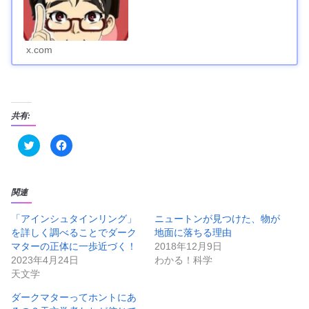
x.com
共有:
ク
F
リ
a
ッ
c
ク
e
し
b
て
o
T
o
関連
w
k
i
で
t
共
「アインシュタインリング」
ニュートンが見つけた、物が
t
有
を詳しく調べることでダーク
地面に落ちる理由
e
す
r
る
マターの正体に一歩近づく！
2018年12月9日
で
に
共
は
2023年4月24日
わかる！科学
有
ク
天文学
(
リ
新
ッ
し
ク
ダークマターってホントにあ
い
し
ウ
て