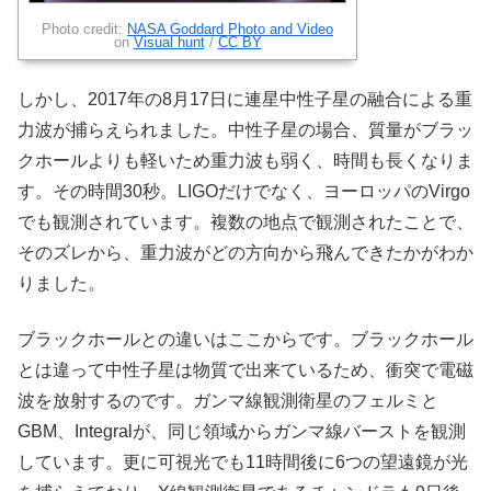
Photo credit:
NASA Goddard Photo and Video
on
Visual hunt
/
CC BY
しかし、2017年の8月17日に連星中性子星の融合による重
力波が捕らえられました。中性子星の場合、質量がブラッ
クホールよりも軽いため重力波も弱く、時間も長くなりま
す。その時間30秒。LIGOだけでなく、ヨーロッパのVirgo
でも観測されています。複数の地点で観測されたことで、
そのズレから、重力波がどの方向から飛んできたかがわか
りました。
ブラックホールとの違いはここからです。ブラックホール
とは違って中性子星は物質で出来ているため、衝突で電磁
波を放射するのです。ガンマ線観測衛星のフェルミと
GBM、Integralが、同じ領域からガンマ線バーストを観測
しています。更に可視光でも11時間後に6つの望遠鏡が光