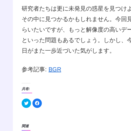
研究者たちは更に未発見の惑星を見つけ
その中に見つかるかもしれません。今回
らいたいですが、もっと解像度の高いデ
といった問題もあるでしょう。しかし、
日がまた一歩近づいた気がします。
参考記事:
BGR
共有:
ク
F
リ
a
ッ
c
ク
e
し
b
て
o
T
o
関連
w
k
i
で