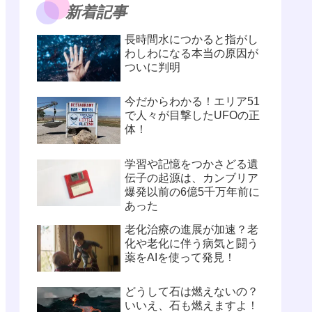
新着記事
長時間水につかると指がし
わしわになる本当の原因が
ついに判明
今だからわかる！エリア51
で人々が目撃したUFOの正
体！
学習や記憶をつかさどる遺
伝子の起源は、カンブリア
爆発以前の6億5千万年前に
あった
老化治療の進展が加速？老
化や老化に伴う病気と闘う
薬をAIを使って発見！
どうして石は燃えないの？
いいえ、石も燃えますよ！