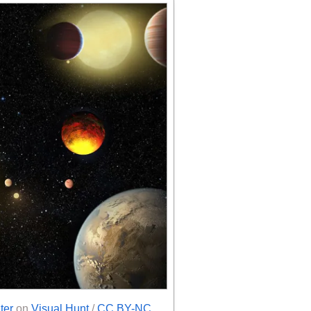
ter
on
Visual Hunt
/
CC BY-NC