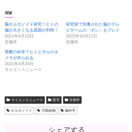
ク
e
し
b
て
o
T
o
関連
w
k
i
で
t
共
脳オルガノイド研究！ヒトの
研究室で培養された脳がテレ
t
有
脳が大きくなる原因が判明！
ビゲームの「ポン」をプレイ
e
す
r
る
2021年4月13日
2022年10月17日
で
に
共
は
生物学
生物学
有
ク
(
リ
新
ッ
禁断の科学？ヒトとサルのキ
し
ク
メラが作られる
い
し
ウ
て
2021年4月20日
ィ
く
ン
だ
サイエンスニュース
ド
さ
ウ
い
で
(
開
新
き
し
ま
い
す
ウ
)
ィ
サイエンスニュース
医学
生物学
ン
ド
ウ
オルガノイド
万能細胞
脳科学
で
開
き
ま
す
シェアする
)