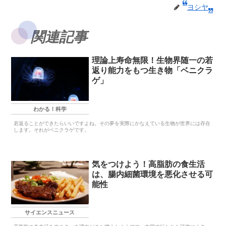
ヨシヤ
関連記事
理論上寿命無限！生物界随一の若
返り能力をもつ生き物「ベニクラ
ゲ」
わかる！科学
若返ることができたらいいですよね。その夢を実際にかなえている生物が世界には存在
します。それがベニクラゲです。
気をつけよう！高脂肪の食生活
は、腸内細菌環境を悪化させる可
能性
サイエンスニュース