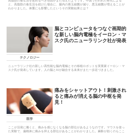
高脂肪の食生活を改めるべき理由がまた増えたようです。中国で行われた研究による
と、高脂肪の食生活を続けた場合に、腸内の善玉細菌が減り、悪玉細菌が増えることが
わかりました。体重にも影響したというその実験結果とは？
脳とコンピュータをつなぐ画期的
な新しい脳内電極をイーロン・マ
スク氏のニューラリンク社が発表
テクノロジー
ニューラリンク社の新しい高性能な脳内電極とその移植ロボットを実業家イーロン・マ
スク氏が発表しています。人の脳とAIが融合する未来がまた一歩近づきました。
痛みをシャットアウト！刺激され
ると痛みが消える脳の中枢を発
見！
医学
ここが活発に働くと、痛みを感じなくなる脳の部位があるようなのです。マウスを使っ
た実験で、扁桃体に痛みを抑える部位があることがわかりました。麻酔が効くのもここ