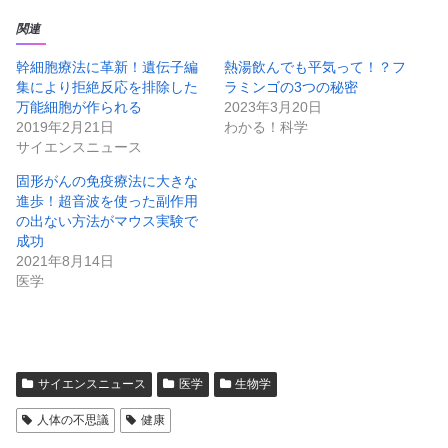
し
b
て
o
T
o
関連
w
k
i
で
t
共
幹細胞療法に革新！遺伝子編
熱湯飲んでも平気って！？フ
t
有
集により拒絶反応を排除した
ラミンゴの3つの秘密
e
す
r
る
万能細胞が作られる
2023年3月20日
で
に
共
は
2019年2月21日
わかる！科学
有
ク
サイエンスニュース
(
リ
新
ッ
し
ク
固形がんの免疫療法に大きな
い
し
ウ
て
進歩！超音波を使った副作用
ィ
く
ン
だ
の出ない方法がマウス実験で
ド
さ
成功
ウ
い
で
(
2021年8月14日
開
新
き
し
医学
ま
い
す
ウ
)
ィ
ン
ド
ウ
で
開
サイエンスニュース
医学
生物学
き
ま
す
人体の不思議
健康
)