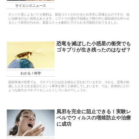
サイエンスニュース
タンパク質によるバイオ製剤は、製造コストがかかるため非常に高価なものですが、他
に治療法のない病気もあります。ニワトリの遺伝子組換えで卵の中に薬効成分を作らせ
るという研究が行われ、製造コストを劇的に下げられる可能性が出てきました。
恐竜を滅ぼした小惑星の衝突でも
ゴキブリが生き残ったのはなぜ？
わかる！科学
核戦争後の世界でも、ゴキブリだけは生き残ると言われていますが、それも、恐竜が絶
滅したときも生き延びたという事実を聞くと納得してしまいます。では、具体的にどの
ような能力がゴキブリをしぶとくしているのでしょうか。
風邪を完全に阻止できる！実験レ
ベルでウィルスの増殖防止や治療
に成功