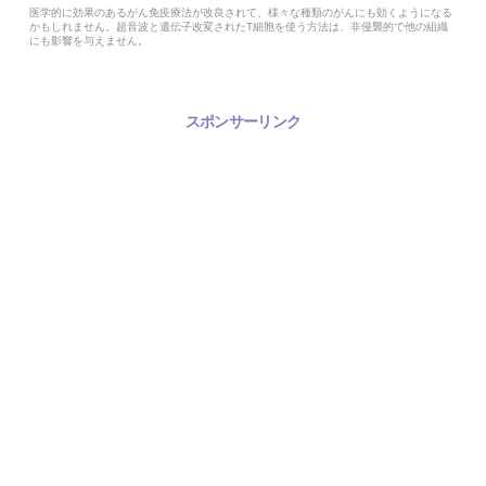
医学的に効果のあるがん免疫療法が改良されて、様々な種類のがんにも効くようになる
かもしれません。超音波と遺伝子改変されたT細胞を使う方法は、非侵襲的で他の組織
にも影響を与えません。
スポンサーリンク