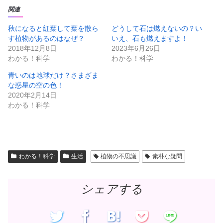
て
o
T
o
関連
w
k
i
で
t
共
秋になると紅葉して葉を散ら
どうして石は燃えないの？い
t
有
す植物があるのはなぜ？
いえ、石も燃えますよ！
e
す
r
る
2018年12月8日
2023年6月26日
で
に
共
は
わかる！科学
わかる！科学
有
ク
(
リ
新
ッ
青いのは地球だけ？さまざま
し
ク
な惑星の空の色！
い
し
ウ
て
2020年2月14日
ィ
く
ン
だ
わかる！科学
ド
さ
ウ
い
で
(
開
新
き
し
ま
い
す
ウ
)
ィ
わかる！科学
生活
植物の不思議
素朴な疑問
ン
ド
ウ
で
開
シェアする
き
ま
す
)