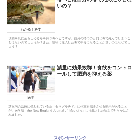
いの？
わかる！科学
獲物を死に至らしめる毒を持つ毒ヘビですが、自分の持つのと同じ毒で死んでしまうこ
とはないのでしょうか？また、獲物に注入した毒で中毒になることが無いのはなぜでし
ょう？
減量に効果抜群！食欲をコントロ
ールして肥満を抑える薬
医学
糖尿病の治療に使われている薬「セマグルチド」に体重を減少させる効果があること
が、医学誌「the New England Journal of Medicine」に掲載された論文で明らかにさ
れました。
スポンサーリンク