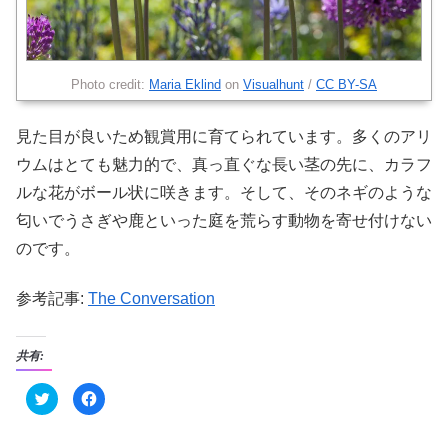
Photo credit:
Maria Eklind
on
Visualhunt
/
CC BY-SA
見た目が良いため観賞用に育てられています。多くのアリ
ウムはとても魅力的で、真っ直ぐな長い茎の先に、カラフ
ルな花がボール状に咲きます。そして、そのネギのような
匂いでうさぎや鹿といった庭を荒らす動物を寄せ付けない
のです。
参考記事:
The Conversation
共有:
ク
F
リ
a
ッ
c
ク
e
し
b