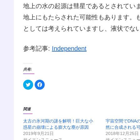
地上の水の起源は彗星であるとされてい
地上にもたらされた可能性もあります。
としては考えられていますし、液状でな
参考記事:
Independent
共有:
ク
F
リ
a
ッ
c
ク
e
し
b
て
o
T
o
関連
w
k
i
で
t
共
太古の氷河期の謎を解明！巨大な小
t
有
宇宙空間でDNA
e
す
惑星の崩壊による膨大な塵が原因
然に合成される
r
る
で
に
2019年9月21日
2018年12月25日
共
は
サイエンスニュース
有
ク
サイエンスニュ