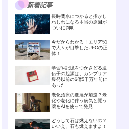
新着記事
長時間水につかると指がし
わしわになる本当の原因が
ついに判明
今だからわかる！エリア51
で人々が目撃したUFOの正
体！
学習や記憶をつかさどる遺
伝子の起源は、カンブリア
爆発以前の6億5千万年前に
あった
老化治療の進展が加速？老
化や老化に伴う病気と闘う
薬をAIを使って発見！
どうして石は燃えないの？
いいえ、石も燃えますよ！