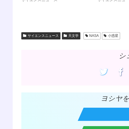
(
リ
新
ッ
し
ク
い
し
ウ
て
ィ
く
ン
だ
ド
さ
ウ
い
で
(
サイエンスニュース
天文学
NASA
小惑星
開
新
き
し
ま
い
す
ウ
)
ィ
シ
ン
ド
ウ
で
開
き
ま
す
)
ヨシヤ