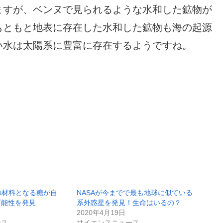
ますが、ベンヌで見られるような水和した鉱物が
もともと地表に存在した水和した鉱物も海の起源
い水は太陽系に豊富に存在するようですね。
の材料となる糖が自
NASAが今までで最も地球に似ている
可能性を発見
系外惑星を発見！生命はいるの？
2020年4月19日
ース
サイエンスニュース