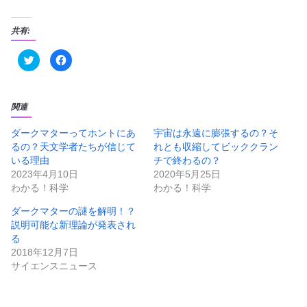
共有:
ク
F
リ
a
ッ
c
ク
e
し
b
て
o
T
o
関連
w
k
i
で
t
共
ダークマターってホントにあ
宇宙は永遠に膨張するの？そ
t
有
るの？天文学者たちが信じて
れとも収縮してビッククラン
e
す
r
る
いる理由
チで終わるの？
で
に
共
は
2023年4月10日
2020年5月25日
有
ク
わかる！科学
わかる！科学
(
リ
新
ッ
し
ク
ダークマターの謎を解明！？
い
し
ウ
て
説明可能な新理論が発表され
ィ
く
ン
だ
る
ド
さ
2018年12月7日
ウ
い
で
(
サイエンスニュース
開
新
き
し
ま
い
す
ウ
)
ィ