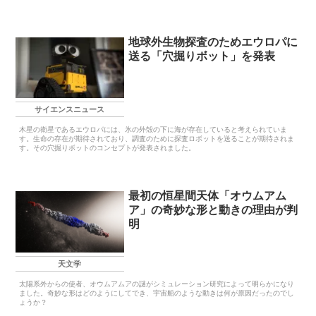
地球外生物探査のためエウロパに
送る「穴掘りボット」を発表
サイエンスニュース
木星の衛星であるエウロパには、氷の外殻の下に海が存在していると考えられていま
す。生命の存在が期待されており、調査のために探査ロボットを送ることが期待されま
す。その穴掘りボットのコンセプトが発表されました。
最初の恒星間天体「オウムアム
ア」の奇妙な形と動きの理由が判
明
天文学
太陽系外からの使者、オウムアムアの謎がシミュレーション研究によって明らかになり
ました。奇妙な形はどのようにしてでき、宇宙船のような動きは何が原因だったのでし
ょうか？