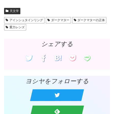
ン
ド
ウ
で
天文学
開
き
ま
アインシュタインリング
ダークマター
ダークマターの正体
す
)
重力レンズ
シェアする
ヨシヤをフォローする