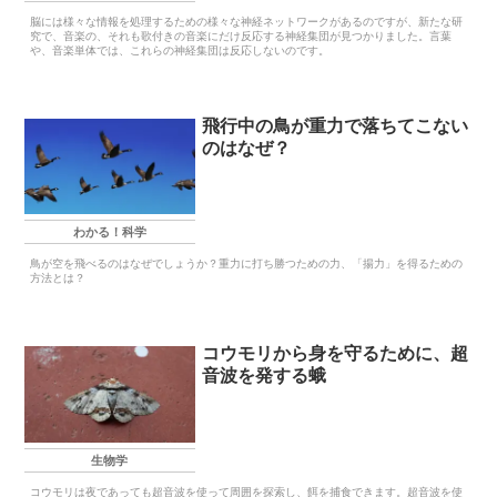
脳には様々な情報を処理するための様々な神経ネットワークがあるのですが、新たな研
究で、音楽の、それも歌付きの音楽にだけ反応する神経集団が見つかりました。言葉
や、音楽単体では、これらの神経集団は反応しないのです。
飛行中の鳥が重力で落ちてこない
のはなぜ？
わかる！科学
鳥が空を飛べるのはなぜでしょうか？重力に打ち勝つための力、「揚力」を得るための
方法とは？
コウモリから身を守るために、超
音波を発する蛾
生物学
コウモリは夜であっても超音波を使って周囲を探索し、餌を捕食できます。超音波を使