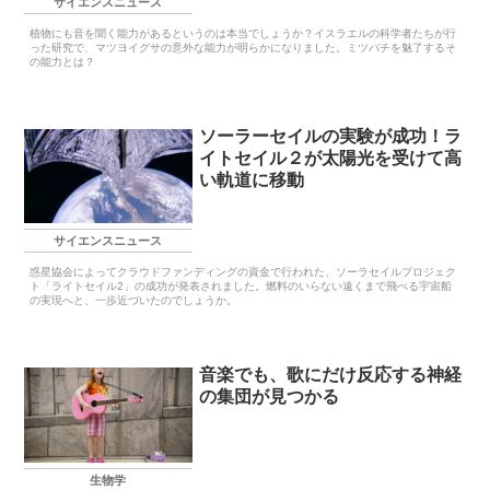
サイエンスニュース
植物にも音を聞く能力があるというのは本当でしょうか？イスラエルの科学者たちが行
った研究で、マツヨイグサの意外な能力が明らかになりました。ミツバチを魅了するそ
の能力とは？
ソーラーセイルの実験が成功！ラ
イトセイル２が太陽光を受けて高
い軌道に移動
サイエンスニュース
惑星協会によってクラウドファンディングの資金で行われた、ソーラセイルプロジェク
ト「ライトセイル2」の成功が発表されました。燃料のいらない遠くまで飛べる宇宙船
の実現へと、一歩近づいたのでしょうか。
音楽でも、歌にだけ反応する神経
の集団が見つかる
生物学