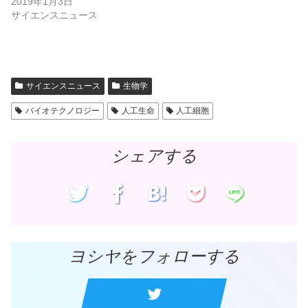
2019年1月3日
ウ
い
で
(
サイエンスニュース
開
新
き
し
ま
い
す
ウ
)
ィ
ン
ド
ウ
で
サイエンスニュース
生物学
開
き
ま
バイオテクノロジー
人工生命
人工細胞
す
)
シェアする
ヨシヤをフォローする