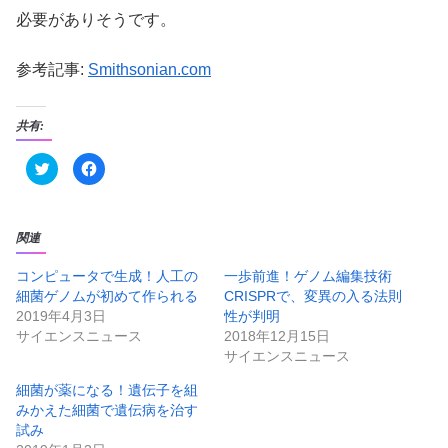
必要がありそうです。
参考記事:
Smithsonian.com
共有:
ク
F
リ
a
ッ
c
ク
e
し
b
て
o
T
o
関連
w
k
i
で
t
共
コンピュータで生成！人工の
一歩前進！ゲノム編集技術
t
有
細菌ゲノムが初めて作られる
CRISPRで、変異の入る法則
e
す
r
る
2019年4月3日
性が判明
で
に
共
は
サイエンスニュース
2018年12月15日
有
ク
サイエンスニュース
(
リ
新
ッ
し
ク
細菌が薬になる！遺伝子を組
い
し
ウ
て
みかえた細菌で遺伝病を治す
ィ
く
ン
だ
試み
ド
さ