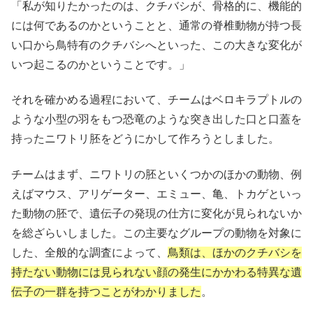
「私が知りたかったのは、クチバシが、骨格的に、機能的
には何であるのかということと、通常の脊椎動物が持つ長
い口から鳥特有のクチバシへといった、この大きな変化が
いつ起こるのかということです。」
それを確かめる過程において、チームはベロキラプトルの
ような小型の羽をもつ恐竜のような突き出した口と口蓋を
持ったニワトリ胚をどうにかして作ろうとしました。
チームはまず、ニワトリの胚といくつかのほかの動物、例
えばマウス、アリゲーター、エミュー、亀、トカゲといっ
た動物の胚で、遺伝子の発現の仕方に変化が見られないか
を総ざらいしました。この主要なグループの動物を対象に
した、全般的な調査によって、
鳥類は、ほかのクチバシを
持たない動物には見られない顔の発生にかかわる特異な遺
伝子の一群を持つことがわかりました
。