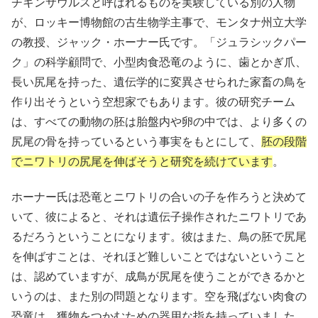
チキンサウルスと呼ばれるものを実験している別の人物
が、ロッキー博物館の古生物学主事で、モンタナ州立大学
の教授、ジャック・ホーナー氏です。「ジュラシックパー
ク」の科学顧問で、小型肉食恐竜のように、歯とかぎ爪、
長い尻尾を持った、遺伝学的に変異させられた家畜の鳥を
作り出そうという空想家でもあります。彼の研究チーム
は、すべての動物の胚は胎盤内や卵の中では、より多くの
尻尾の骨を持っているという事実をもとにして、
胚の段階
でニワトリの尻尾を伸ばそうと研究を続けています
。
ホーナー氏は恐竜とニワトリの合いの子を作ろうと決めて
いて、彼によると、それは遺伝子操作されたニワトリであ
るだろうということになります。彼はまた、鳥の胚で尻尾
を伸ばすことは、それほど難しいことではないということ
は、認めていますが、成鳥が尻尾を使うことができるかと
いうのは、また別の問題となります。空を飛ばない肉食の
恐竜は、獲物をつかむための器用な指を持っていました