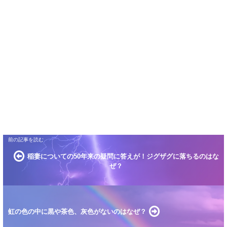
稲妻についての50年来の疑問に答えが！ジグザグに落ちるのはな
ぜ？
虹の色の中に黒や茶色、灰色がないのはなぜ？