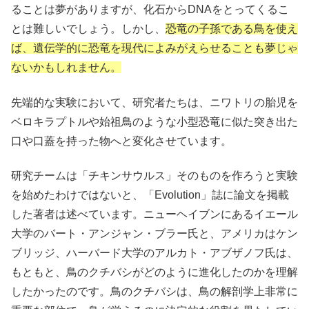
ることは夢がありますが、化石からDNAをとってくるこ
とは難しいでしょう。しかし、
恐竜の子孫である鳥を使え
ば、遺伝学的に恐竜を現代によみがえらせることも夢じゃ
ないかもしれません。
先端的な実験において、研究者たちは、ニワトリの胎児を
ベロキラプトルや始祖鳥のような小型恐竜に似た突き出た
口や口蓋を持った物へと変化させています。
研究チームは「チキンサウルス」そのものを作ろうと実験
を始めたわけではないと、「Evolution」誌に論文を掲載
した著者は述べています。ニューヘイブンにあるイエール
大学のバート・アンジャン・ブラー氏と、アメリカはケン
ブリッジ、ハーバード大学のアルカト・アブザノフ氏は、
もともと、鳥のクチバシがどのように進化したのかを理解
したかったのです。鳥のクチバシは、鳥の解剖学上非常に