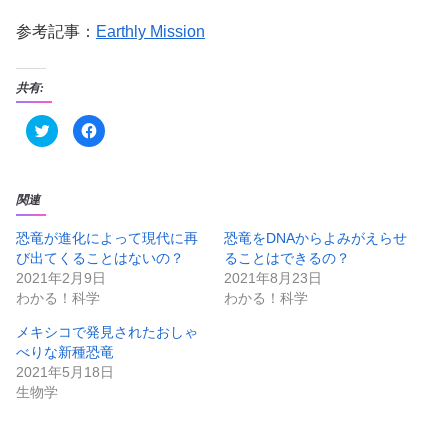
参考記事：
Earthly Mission
共有:
ク
F
リ
a
ッ
c
ク
e
し
b
て
o
T
o
関連
w
k
i
で
t
共
恐竜が進化によって現代に再
恐竜をDNAからよみがえらせ
t
有
び出てくることはないの？
ることはできるの？
e
す
r
る
2021年2月9日
2021年8月23日
で
に
共
は
わかる！科学
わかる！科学
有
ク
(
リ
新
ッ
メキシコで発見されたおしゃ
し
ク
べりな新種恐竜
い
し
ウ
て
2021年5月18日
ィ
く
ン
だ
生物学
ド
さ
ウ
い
で
(
開
新