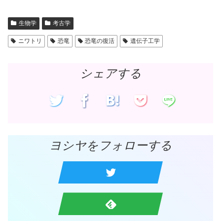
き
し
ま
い
す
ウ
)
ィ
生物学
考古学
ン
ド
ウ
ニワトリ
恐竜
恐竜の復活
遺伝子工学
で
開
き
ま
す
シェアする
)
ヨシヤをフォローする