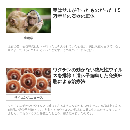
実はサルが作ったものだった！5
万年前の石器の正体
生物学
太古の昔、石器時代にヒトが作ったと考えられていた石器が、実は現在も生きているサ
ルによって作られていたということです。その頭のいいサルとは？
ワクチンの効かない致死性ウイル
スを排除！遺伝子編集した免疫細
胞による治療法
サイエンスニュース
ワクチンの効かないウイルスに対抗できるようになるかもしれません。免疫細胞である
B細胞の遺伝子を操作して、対象とするウイルスの抗体を大量に生み出せるようになり
ました。それをマウスに移植したところ、感染症を防いだのです。