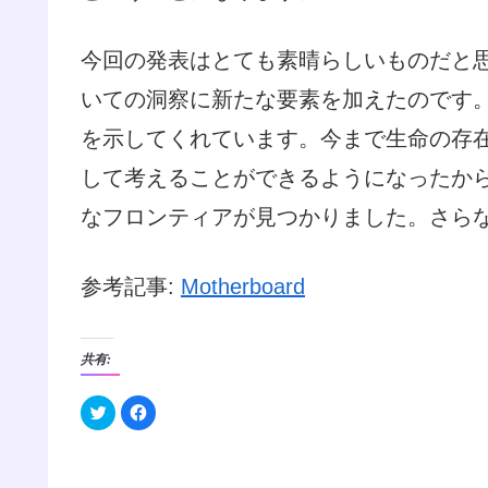
今回の発表はとても素晴らしいものだと
いての洞察に新たな要素を加えたのです
を示してくれています。今まで生命の存
して考えることができるようになったか
なフロンティアが見つかりました。さら
参考記事:
Motherboard
共有:
ク
F
リ
a
ッ
c
ク
e
し
b
て
o
T
o