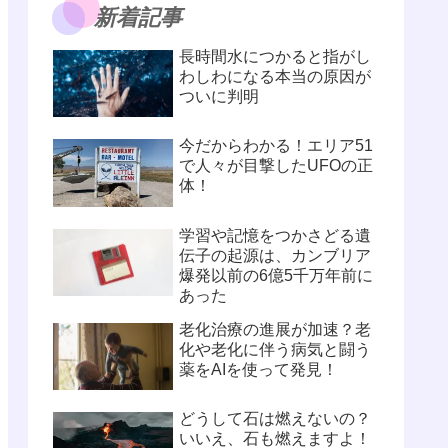
新着記事
長時間水につかると指がし
わしわになる本当の原因が
ついに判明
今だからわかる！エリア51
で人々が目撃したUFOの正
体！
学習や記憶をつかさどる遺
伝子の起源は、カンブリア
爆発以前の6億5千万年前に
あった
老化治療の進展が加速？老
化や老化に伴う病気と闘う
薬をAIを使って発見！
どうして石は燃えないの？
いいえ、石も燃えますよ！