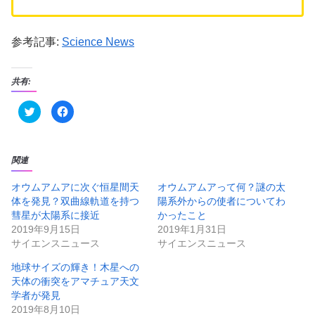
参考記事:
Science News
共有:
ク
F
リ
a
ッ
c
ク
e
し
b
て
o
T
o
関連
w
k
i
で
t
共
オウムアムアに次ぐ恒星間天
オウムアムアって何？謎の太
t
有
体を発見？双曲線軌道を持つ
陽系外からの使者についてわ
e
す
r
る
彗星が太陽系に接近
かったこと
で
に
共
は
2019年9月15日
2019年1月31日
有
ク
サイエンスニュース
サイエンスニュース
(
リ
新
ッ
し
ク
地球サイズの輝き！木星への
い
し
ウ
て
天体の衝突をアマチュア天文
ィ
く
ン
だ
学者が発見
ド
さ
2019年8月10日
ウ
い