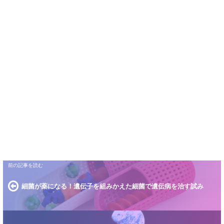
細菌が薬になる！遺伝子を組みかえた細菌で遺伝病を治す試み