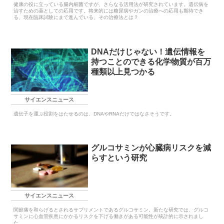
健康の役に立っている腸内細菌ですが、さらなる活用法が研究されています。遺伝病を
治すための薬としての応用です。将来的には糖尿病やガンの治療への応用も期待でき
る、現在臨床試験にまで進んでいる、その治療法とは？
DNAだけじゃない！遺伝情報を
持つことのできる化学物質が百万
種類以上見つかる
サイエンスニュース
遺伝子を運ぶ役割をはたせるのは、DNAやRNAだけではなさそうです。
グルコサミンが心臓病リスクを減
らすという研究
サイエンスニュース
関節痛を和らげるとされるサプリメントであるグルコサミン。新たな研究では、グルコ
サミンに心血管疾患にかかるリスクを下げる働きがある可能性が統計的に示されまし
た。