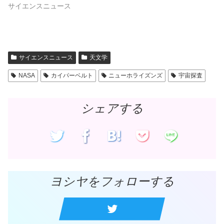
で
(
サイエンスニュース
開
新
き
し
ま
い
す
ウ
)
ィ
ン
ド
ウ
で
サイエンスニュース
天文学
開
き
ま
NASA
カイパーベルト
ニューホライズンズ
宇宙探査
す
)
シェアする
ヨシヤをフォローする