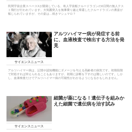
民間宇宙企業スペースXが開発している、有人宇宙船クルードラゴンの6日間の無人テス
ト飛行が行われています。大気圏突入を無事乗り越え帰還したクルードラゴンの勇姿が
報じられていますが、その姿は…焼きマシュマロ？
アルツハイマー病が発症する前
に、血液検査で検出する方法を発
見
サイエンスニュース
アルツハイマー病は、記憶や認知機能にダメージを与える高齢者の病気です。初期段階
で対処すれば抑えられることもありますが、初期に診断を下すのは難しいのです。しか
し、血液検査だけでアルツハイマー病の可能性がわかるようになるかもしれません。
細菌が薬になる！遺伝子を組みか
えた細菌で遺伝病を治す試み
サイエンスニュース