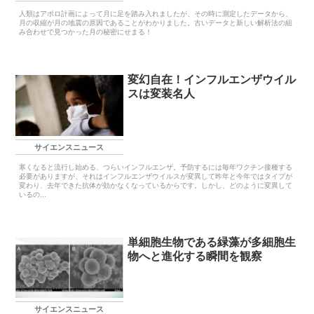
人類はアポロ計画によって月に足を踏み入れましたが、その時に測定したデータから、
月の収縮が月の地震の原因であることがわかりました。古いデータと新しい解析法の組
み合わせで見つかった月の秘密にせまる！
変幻自在！インフルエンザウイル
スは変装名人
サイエンスニュース
寒くなると流行し始める、つらいインフルエンザ。予防するには毎年ワクチン接種する
必要がありますが、それはインフルエンザウイルスが変異して昨年と今年ではタイプが
変わり、去年できた抗体が効かなくなっているからです。しかし、どのように変異して
いるの...
単細胞生物である緑藻が多細胞生
物へと進化する瞬間を観察
サイエンスニュース