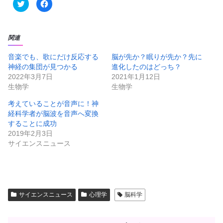
ク
F
リ
a
ッ
c
ク
e
し
b
て
o
T
o
関連
w
k
i
で
t
共
音楽でも、歌にだけ反応する
脳が先か？眠りが先か？先に
t
有
神経の集団が見つかる
進化したのはどっち？
e
す
r
る
2022年3月7日
2021年1月12日
で
に
共
は
生物学
生物学
有
ク
(
リ
新
ッ
考えていることが音声に！神
し
ク
経科学者が脳波を音声へ変換
い
し
ウ
て
することに成功
ィ
く
ン
だ
2019年2月3日
ド
さ
サイエンスニュース
ウ
い
で
(
開
新
き
し
ま
い
す
ウ
)
ィ
ン
ド
サイエンスニュース
心理学
脳科学
ウ
で
開
き