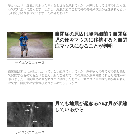
寒かったり、感情が高ぶったりすると現れる鳥肌ですが、人間にとっては何の役にも立
ってないように思えます。しかし、鳥肌が立つことで毛の発毛や成長が促進されるとい
う研究が発表されています。その研究とは？
自閉症の原因は腸内細菌？自閉症
児の便をマウスに移植すると自閉
症マウスになることが判明
サイエンスニュース
自閉症は未だに原因がわかっていない病気です。ですが、親御さんの育て方の良し悪し
で発病するものでもありません。新たな研究で、その原因が腸内細菌にある可能性が示
されました。自閉症児の便をマウスに移植したところ、マウスに自閉症行動が見られた
のです。自閉症の治療法は見つかるのでしょうか？
月でも地震が起きるのは月が収縮
しているから
サイエンスニュース