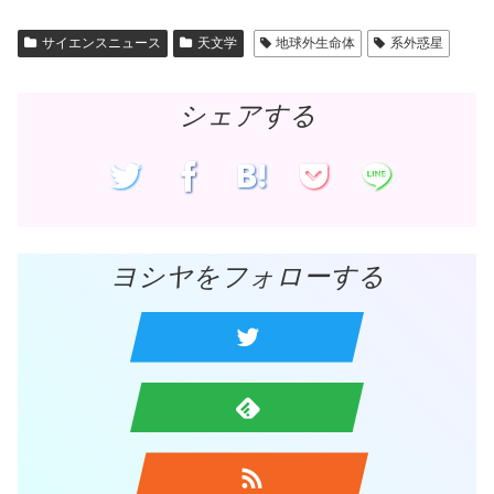
)
ィ
ン
ド
サイエンスニュース
天文学
地球外生命体
系外惑星
ウ
で
開
き
ま
シェアする
す
)
ヨシヤをフォローする