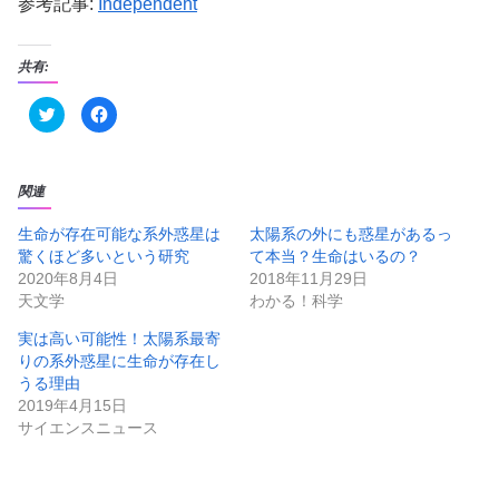
参考記事:
Independent
共有:
ク
F
リ
a
ッ
c
ク
e
し
b
て
o
T
o
関連
w
k
i
で
t
共
生命が存在可能な系外惑星は
太陽系の外にも惑星があるっ
t
有
驚くほど多いという研究
て本当？生命はいるの？
e
す
r
る
2020年8月4日
2018年11月29日
で
に
共
は
天文学
わかる！科学
有
ク
(
リ
新
ッ
実は高い可能性！太陽系最寄
し
ク
りの系外惑星に生命が存在し
い
し
ウ
て
うる理由
ィ
く
ン
だ
2019年4月15日
ド
さ
サイエンスニュース
ウ
い
で
(
開
新
き
し
ま
い
す
ウ