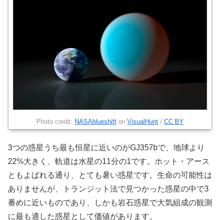
Photo credit:
NASAblueshift
on
VisualHunt
/
CC BY
3つの惑星うち最も恒星に近いのがGJ357bで、地球より
22%大きく、軌道は水星の11分の1です。ホット・アース
ともよばれる通り、とても暑い惑星です。生命の可能性は
ありませんが、トランジット法で見つかった惑星の中で3
番めに近いものであり、しかも岩石惑星で大気組成の観測
に最も適した惑星として価値があります。