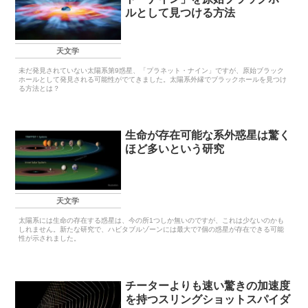
ルとして見つける方法
天文学
未だ発見されていない太陽系第9惑星、「プラネット・ナイン」ですが、原始ブラック
ホールとして発見される可能性がでてきました。太陽系外縁でブラックホールを見つけ
る方法とは？
生命が存在可能な系外惑星は驚く
ほど多いという研究
天文学
太陽系には生命の存在する惑星は、今の所1つしか無いのですが、これは少ないのかも
しれません。新たな研究で、ハビタブルゾーンには最大で7個の惑星が存在できる可能
性が示されました。
チーターよりも速い驚きの加速度
を持つスリングショットスパイダ