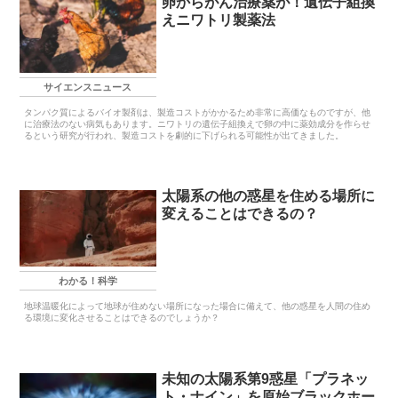
卵からがん治療薬が！遺伝子組換
えニワトリ製薬法
サイエンスニュース
タンパク質によるバイオ製剤は、製造コストがかかるため非常に高価なものですが、他
に治療法のない病気もあります。ニワトリの遺伝子組換えで卵の中に薬効成分を作らせ
るという研究が行われ、製造コストを劇的に下げられる可能性が出てきました。
太陽系の他の惑星を住める場所に
変えることはできるの？
わかる！科学
地球温暖化によって地球が住めない場所になった場合に備えて、他の惑星を人間の住め
る環境に変化させることはできるのでしょうか？
未知の太陽系第9惑星「プラネッ
ト・ナイン」を原始ブラックホー