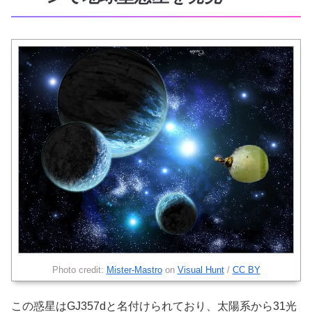
Photo credit:
Mister-Mastro
on
Visual Hunt
/
CC BY
この惑星はGJ357dと名付けられており、太陽系から31光