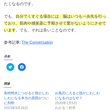
たくなるのです。
でも、
自分でくすぐる場合には、脳はいつも一歩先を行っ
ており、筋肉や感覚器に予期させて驚かないようにさせて
います
。でも、それは良いことなのです。
参考記事:
The Conversation
共有:
ク
F
リ
a
ッ
c
ク
e
し
b
て
o
T
o
関連
w
k
i
で
t
共
長時間水につかると指がしわ
お風呂に入ると指がしわしわ
t
有
しわになる本当の原因がつい
になるのはなぜ？
e
す
r
る
に判明
2020年1月5日
で
に
共
は
2023年9月25日
わかる！科学