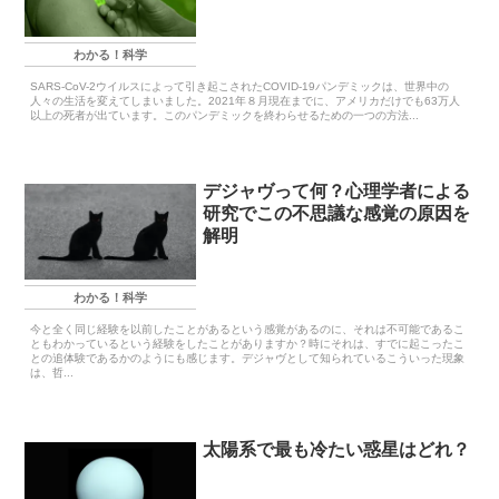
わかる！科学
SARS-CoV-2ウイルスによって引き起こされたCOVID-19パンデミックは、世界中の
人々の生活を変えてしまいました。2021年８月現在までに、アメリカだけでも63万人
以上の死者が出ています。このパンデミックを終わらせるための一つの方法...
デジャヴって何？心理学者による
研究でこの不思議な感覚の原因を
解明
わかる！科学
今と全く同じ経験を以前したことがあるという感覚があるのに、それは不可能であるこ
ともわかっているという経験をしたことがありますか？時にそれは、すでに起こったこ
との追体験であるかのようにも感じます。デジャヴとして知られているこういった現象
は、哲...
太陽系で最も冷たい惑星はどれ？