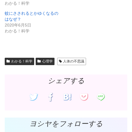
有
ク
わかる！科学
(
リ
新
ッ
し
ク
蚊にさされるとかゆくなるの
い
し
ウ
て
はなぜ？
ィ
く
ン
だ
2020年6月5日
ド
さ
わかる！科学
ウ
い
で
(
開
新
き
し
ま
い
す
ウ
)
ィ
ン
ド
わかる！科学
心理学
人体の不思議
ウ
で
開
き
ま
シェアする
す
)
ヨシヤをフォローする