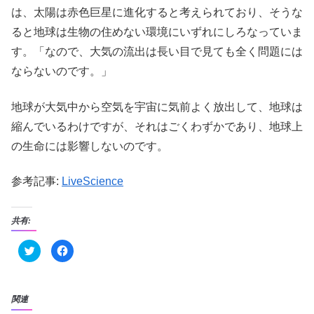
は、太陽は赤色巨星に進化すると考えられており、そうな
ると地球は生物の住めない環境にいずれにしろなっていま
す。「なので、大気の流出は長い目で見ても全く問題には
ならないのです。」
地球が大気中から空気を宇宙に気前よく放出して、地球は
縮んでいるわけですが、それはごくわずかであり、地球上
の生命には影響しないのです。
参考記事:
LiveScience
共有:
ク
F
リ
a
ッ
c
ク
e
し
b
て
o
T
o
関連
w
k