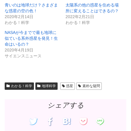
i
で
t
共
青いのは地球だけ？さまざま
太陽系の他の惑星を住める場
t
有
な惑星の空の色！
所に変えることはできるの？
e
す
r
る
2020年2月14日
2022年2月21日
で
に
共
は
わかる！科学
わかる！科学
有
ク
(
リ
新
ッ
NASAが今までで最も地球に
し
ク
似ている系外惑星を発見！生
い
し
ウ
て
命はいるの？
ィ
く
ン
だ
2020年4月19日
ド
さ
サイエンスニュース
ウ
い
で
(
開
新
き
し
ま
い
す
ウ
)
ィ
ン
ド
わかる！科学
地球科学
惑星
素朴な疑問
ウ
で
開
き
ま
シェアする
す
)