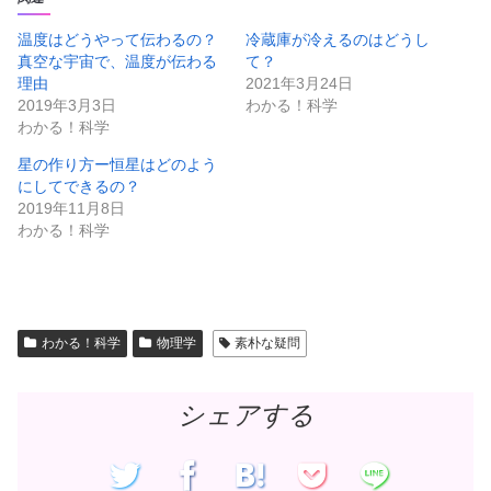
w
k
i
で
t
共
温度はどうやって伝わるの？
冷蔵庫が冷えるのはどうし
t
有
真空な宇宙で、温度が伝わる
て？
e
す
r
る
理由
2021年3月24日
で
に
共
は
2019年3月3日
わかる！科学
有
ク
わかる！科学
(
リ
新
ッ
し
ク
星の作り方ー恒星はどのよう
い
し
ウ
て
にしてできるの？
ィ
く
ン
だ
2019年11月8日
ド
さ
わかる！科学
ウ
い
で
(
開
新
き
し
ま
い
す
ウ
)
ィ
ン
ド
わかる！科学
物理学
素朴な疑問
ウ
で
開
き
ま
シェアする
す
)