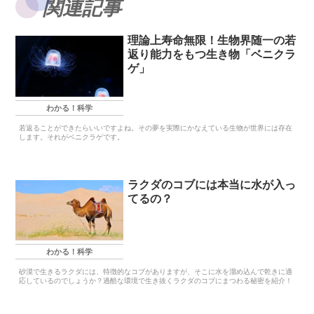
関連記事
理論上寿命無限！生物界随一の若
返り能力をもつ生き物「ベニクラ
ゲ」
わかる！科学
若返ることができたらいいですよね。その夢を実際にかなえている生物が世界には存在
します。それがベニクラゲです。
ラクダのコブには本当に水が入っ
てるの？
わかる！科学
砂漠で生きるラクダには、特徴的なコブがありますが、そこに水を溜め込んで乾きに適
応しているのでしょうか？過酷な環境で生き抜くラクダのコブにまつわる秘密を紹介！