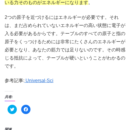
いる力そのものがエネルギーになります
。
2つの原子を近づけるにはエネルギーが必要です。それ
は、まだ占められていないエネルギーの高い状態に電子が
入る必要があるからです。テーブルのすべての原子と指の
原子をくっつけるためには非常にたくさんのエネルギーが
必要となり、あなたの筋力では足りないのです。その時感
じる抵抗によって、テーブルが硬いということがわかるの
です。
参考記事:
Universal-Sci
共有:
ク
F
リ
a
ッ
c
ク
e
し
b
て
o
T
o
関連