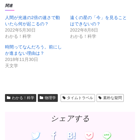
て
o
T
o
関連
w
k
i
で
t
共
人間が光速の2倍の速さで動
遠くの星の「今」を見ること
t
有
いたら何が起こるの？
はできないの？
e
す
r
る
2022年5月30日
2022年8月8日
で
に
共
は
わかる！科学
わかる！科学
有
ク
(
リ
新
ッ
時間ってなんだろう。前にし
し
ク
か進まない理由は？
い
し
ウ
て
2018年11月30日
ィ
く
ン
だ
天文学
ド
さ
ウ
い
で
(
開
新
き
し
ま
い
す
ウ
)
ィ
わかる！科学
物理学
タイムトラベル
素朴な疑問
ン
ド
ウ
で
開
シェアする
き
ま
す
)