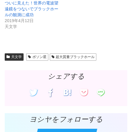
し
ク
ついに見えた！世界の電波望
い
し
ウ
て
遠鏡をつないでブラックホー
ィ
く
ン
だ
ルの観測に成功
ド
さ
2019年4月12日
ウ
い
で
(
天文学
開
新
き
し
ま
い
す
ウ
)
ィ
ン
ド
ウ
で
天文学
ボソン星
超大質量ブラックホール
開
き
ま
す
)
シェアする
ヨシヤをフォローする