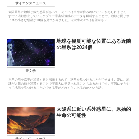
サイエンスニュース
太陽系外に地球と似た惑星があって、そこには生命が住み着いているかもしれません。
すでに活動停止しているケプラー宇宙望遠鏡のデータを解析することで、地球と同じサ
イズの小さな惑星が18個も見つかりました。その中の1つは有望かも？
地球を観測可能な位置にある近隣
の星系は2034個
天文学
主星の前を惑星が通過すると減光するので、惑星を見つけることができます。逆に、地
球が太陽の前を通過することで宇宙人に発見されることもあるわけです。実際にそうや
って地球を見つけることのできる星がどれくらいあるのかという話。
太陽系に近い系外惑星に、原始的
生命の可能性
サイエンスニュース