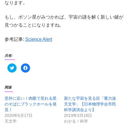
なります。
もし、ボソン星がみつかれば、宇宙の謎を解く新しい鍵が
見つかることになりますね。
参考記事:
Science Alert
共有:
ク
F
リ
a
ッ
c
ク
e
し
b
て
o
T
o
関連
w
k
i
で
t
共
意外に近い！肉眼で見れる星
新たな宇宙を見る目「重力波
t
有
のそばにブラックホールを発
天文学」【日本物理学会市民
e
す
r
る
見！
科学講演会より】
で
に
共
は
2020年5月17日
2019年3月18日
有
ク
天文学
わかる！科学
(
リ
新
ッ