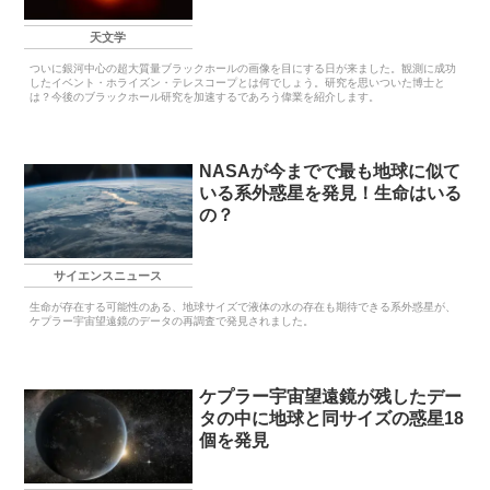
天文学
ついに銀河中心の超大質量ブラックホールの画像を目にする日が来ました。観測に成功
したイベント・ホライズン・テレスコープとは何でしょう。研究を思いついた博士と
は？今後のブラックホール研究を加速するであろう偉業を紹介します。
NASAが今までで最も地球に似て
いる系外惑星を発見！生命はいる
の？
サイエンスニュース
生命が存在する可能性のある、地球サイズで液体の水の存在も期待できる系外惑星が、
ケプラー宇宙望遠鏡のデータの再調査で発見されました。
ケプラー宇宙望遠鏡が残したデー
タの中に地球と同サイズの惑星18
個を発見