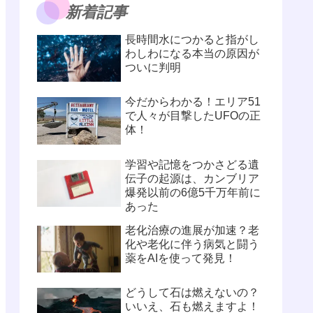
新着記事
長時間水につかると指がし
わしわになる本当の原因が
ついに判明
今だからわかる！エリア51
で人々が目撃したUFOの正
体！
学習や記憶をつかさどる遺
伝子の起源は、カンブリア
爆発以前の6億5千万年前に
あった
老化治療の進展が加速？老
化や老化に伴う病気と闘う
薬をAIを使って発見！
どうして石は燃えないの？
いいえ、石も燃えますよ！