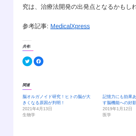
究は、治療法開発の出発点となるかもし
参考記事:
MedicalXpress
共有:
ク
F
リ
a
ッ
c
ク
e
し
b
て
o
T
o
関連
w
k
i
で
t
共
脳オルガノイド研究！ヒトの脳が大
t
有
記憶力にも効果
e
す
きくなる原因が判明！
す脳機能への好
r
る
で
に
2021年4月13日
2019年1月12日
共
は
生物学
有
ク
医学
(
リ
新
ッ
し
ク
い
し
ウ
て