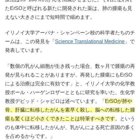
たErSOと呼ばれる新たに開発された薬は、肺の腫瘍も見
えない大きさにまで短時間で縮めます。
イリノイ大学アーバナ・シャンペーン校の科学者たちのチ
ームは、この発見を「
Science Translational Medicine
」で
発表しています。
「数個の乳がん細胞が生き残った場合、数ヶ月で腫瘍の再
発が見られることがありますが、再発した腫瘍にもErSO
による治療は完全に有効です」と、イリノイ大学の化学教
授ポール・ハーゲンロザーとともに研究を率いた、生化学
教授デビッド・シャピロは述べています。「
ErSOが肺や
骨、肝臓に転移したがんを素早く殺し、脳への転移した腫
瘍も驚くほど小さくできたことは特筆すべきです
。という
のも体中に転移したがんが、乳がんによる死亡原因の多く
を占めるからです。」