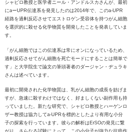
シャピロ教授と医学者ニール・アンドルスカさんが、最初
にaーUPR伝達系を発見したのは2014年で、このa-UPR
経路を過剰反応させてエストロゲン受容体を持つがん細胞
を選択的に殺せる化学物質を開発したことを発表していま
す。
「がん細胞ではこの伝達系は常にオンになっているため、
過剰反応させてがん細胞を死亡モードにすることは簡単で
す」と大学院生で論文の筆頭著者のダージャン・ヂュラキ
さんは述べています。
最初に開発された化学物質は、乳がん細胞の成長を妨げま
すが、急速に殺すわけではなく、好ましくない副作用も持
っていました。新たな研究で、シャピロ教授とハーゲンロ
ザー教授は協力してa-UPRを標的としたより有用な小分
子の探索を行っています。彼らの解析はErSOの発見に繋
がり、さらなる試験によって、この小分子が強力な抗癌作