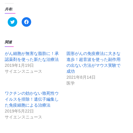
共有:
ク
F
リ
a
ッ
c
ク
e
し
b
て
o
T
o
関連
w
k
i
で
t
共
がん細胞が無害な脂肪に！承
固形がんの免疫療法に大きな
t
有
認薬剤を使った新たな治療法
進歩！超音波を使った副作用
e
す
r
る
2019年1月19日
の出ない方法がマウス実験で
で
に
共
は
サイエンスニュース
成功
有
ク
2021年8月14日
(
リ
新
ッ
医学
し
ク
い
し
ウ
て
ワクチンの効かない致死性ウ
ィ
く
ン
だ
イルスを排除！遺伝子編集し
ド
さ
た免疫細胞による治療法
ウ
い
で
(
2019年5月22日
開
新
き
し
サイエンスニュース
ま
い
す
ウ
)
ィ
ン