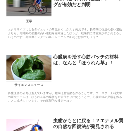
グが有効だと判明
医学
エクササイズによるダイエットの常識をくつがえす発見です。長時間の強度の低い運動
よりも、短時間の強度の高い運動を繰り返したほうが、結果的に体重減少率が高まると
いうのです。高強度インターバルトレーニング(Hiit)とは何でしょう？
心臓病を治す心筋パッチの材料
は、なんと「ほうれん草」！
サイエンスニュース
再生医療の研究は進んでいますが、難問は血管網を作ることです。ウースター工科大学
の研究チームは、ほうれん草の葉脈を血管代わりに使うことで、心臓組織の足場を作る
ことに成功しています。その革新的な技術とは？
虫歯がもとに戻る！？エナメル質
の自然な回復法が発見される