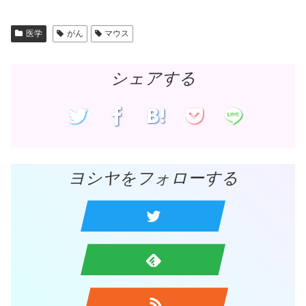
ド
ウ
で
開
医学
がん
マウス
き
ま
す
)
シェアする
ヨシヤをフォローする