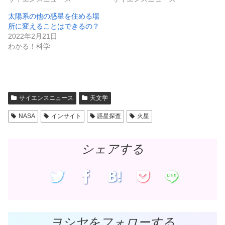
(
リ
新
ッ
し
ク
太陽系の他の惑星を住める場
い
し
ウ
て
所に変えることはできるの？
ィ
く
ン
だ
2022年2月21日
ド
さ
わかる！科学
ウ
い
で
(
開
新
き
し
ま
い
す
ウ
)
ィ
ン
ド
サイエンスニュース
天文学
ウ
で
開
NASA
インサイト
惑星探査
火星
き
ま
す
)
シェアする
ヨシヤをフォローする