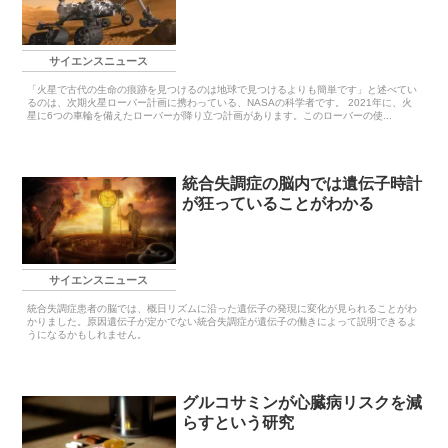
サイエンスニュース
「火星で古代の生命の痕跡を見つけるのは地球で見つけるよりも簡単です」と述べてい
るのは、次期火星ローバー計画に携わっている、NASAの科学者です。 2021年に、火
星に6つの車輪を備えたローバーが降り立つ計画があります。このローバーの使...
統合失調症の脳内では遺伝子時計
が狂っていることがわかる
サイエンスニュース
統合失調症患者の脳では、概日リズムに沿った遺伝子の発現に変化が見られることがわ
かりました。原因遺伝子が定かでない統合失調症が遺伝子の働きによって説明できるよ
うになるかもしれません。
グルコサミンが心臓病リスクを減
らすという研究