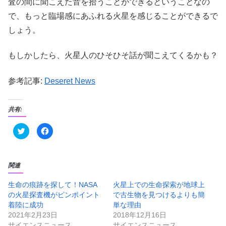
査の間に聞こえた音を拾うことができるということなの
で、もっと臨場感にあふれる火星を感じることができるで
しょう。
もしかしたら、火星人のひそひそ話が聞こえてくるかも？
参考記事:
Deseret News
共有:
ク
F
リ
a
ッ
c
ク
e
し
b
て
o
T
o
関連
w
k
i
で
t
共
生命の痕跡を探して！NASA
火星上での生命探索が地球上
t
有
の火星探査機がピンポイント
で古生物を見つけるよりも簡
e
す
r
る
着陸に成功
単な理由
で
に
共
は
2021年2月23日
2018年12月16日
有
ク
サイエンスニュース
サイエンスニュース