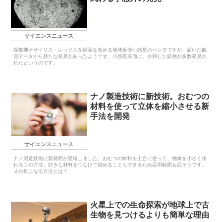
サイエンスニュース
探査機オサイリス・レックスが探索を進める地球近傍小惑星のベンヌですが、届いた観
測データから新たな発見があったようです。小惑星表面に、水和した鉱物が多数発見さ
れたというのです。
ナノ製造技術に新技術。おむつの
材料を使って立体を縮小させる新
手法を開発
サイエンスニュース
ナノ製造技術に新発明が登場しました。おむつの材料を土台に使って、物体を小さく作
れるこの方法。好きな材料をつなげて縮めることもできるため応用範囲も広そうです。
その気になる方法とは？
火星上での生命探索が地球上で古
生物を見つけるよりも簡単な理由